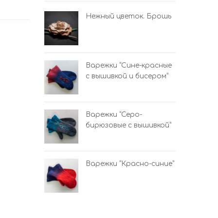
урпурно-
Нежный цветок. Брошь
не-красные
Варежки “Сине-красные
бисером”
с вышивкой и бисером”
ро-красные”
Варежки “Серо-
и бисером
бирюзовые с вышивкой”
Варежки “Красно-синие”