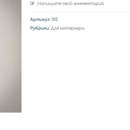
Напишите свой комментарий
Нежный цветок. Брошь
.Варежки “П
серебряные”
Артикул:
012
Рубрики:
Для интерьера
Варежки “Сине-красные
Варежки “Си
с вышивкой и бисером”
с вышивкой 
Варежки “Серо-
Варежки “Се
бирюзовые с вышивкой”
с вышивкой 
Варежки “Красно-синие”
Снуд