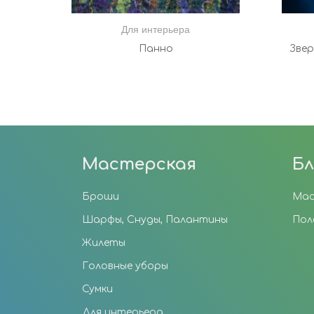
Для интерьера
Панно
Звер
Мастерская
Бл
Броши
Мас
Шарфы, Снуды, Палантины
Пол
Жилеты
Головные уборы
Сумки
Для интерьера