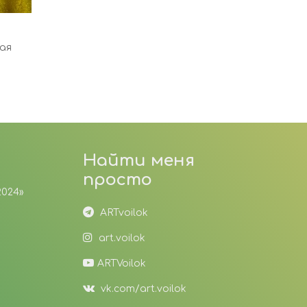
Для интерьера
ая
Цветы свисающие
Найти меня
просто
2024»
ARTvoilok
art.voilok
ARTVoilok
vk.com/art.voilok