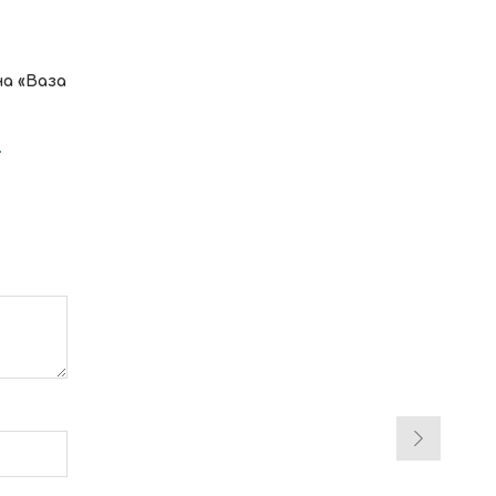
а «Ваза
.