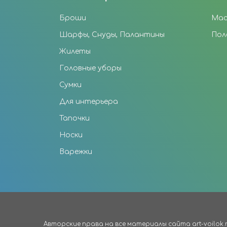
Броши
Мас
Шарфы, Снуды, Палантины
Пол
Жилеты
Головные уборы
Сумки
Для интерьера
Тапочки
Носки
Варежки
Авторские права на все материалы сайта art-voilok.