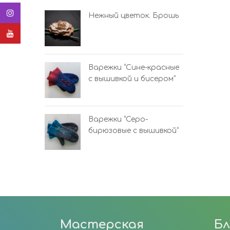
ро-красные”
Нежный цветок. Брошь
и бисером
Варежки “Сине-красные
с вышивкой и бисером”
но-розовый
Варежки “Серо-
бирюзовые с вышивкой”
Мастерская
Бл