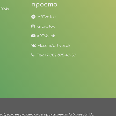
просто
2024»
ARTvoilok
art.voilok
ARTVoilok
vk.com/art.voilok
Тел: +7-902-895-49-39
), если не указано иное, принадлежат Субочевой Н.С.