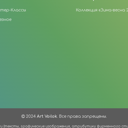
тер-Классы
Коллекция «Зима-весна 
езное
2024
Art Voilok
. Все права запрещены.
ru (тексты, графические изображения, атрибутику фирменного стиля