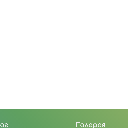
Варежки “Красно-синие”
Варежки “Серо-красные”
с вышивкой и бисером
.Варежки “Пурпурно-
Снуд
серебряные”
Варежки “Сине-красные
Цветок пыльно-розовый
с вышивкой бисером”
ог
Галерея