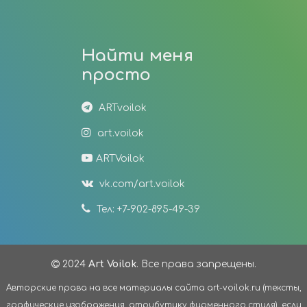
Найти меня
просто
ARTvoilok
art.voilok
ARTVoilok
vk.com/art.voilok
Тел: +7-902-895-49-39
2024
Art Voilok
. Все права запрещены.
Авторские права на все материалы сайта art-voilok.ru (тексты,
графические изображения, атрибутику фирменного стиля), если