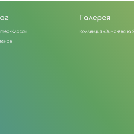
ог
Галерея
тер-Классы
Коллекция «Зима-весна 
езное