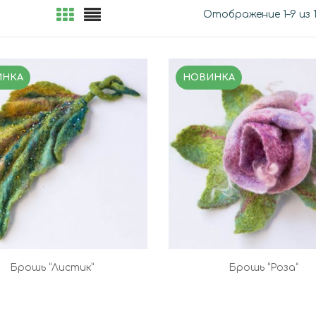
Отображение 1–9 из 
ИНКА
НОВИНКА
Брошь “Листик”
Брошь “Роза”