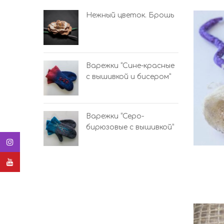
ро-красные”
Нежный цветок. Брошь
и бисером
Варежки “Сине-красные
с вышивкой и бисером”
но-розовый
Варежки “Серо-
бирюзовые с вышивкой”