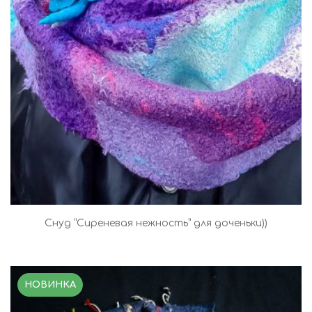
Снуд “Сиреневая нежность” для доченьки))
НОВИНКА