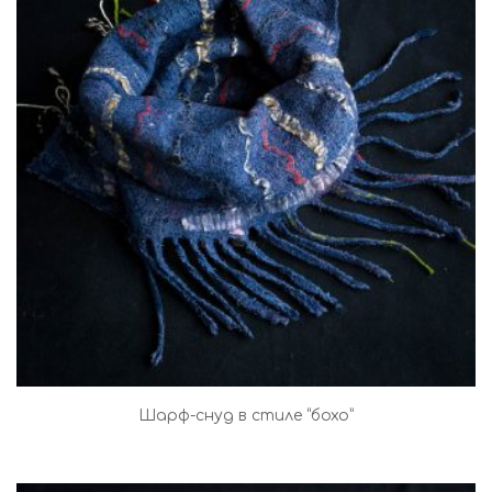
Шарф-снуд в стиле “бохо”