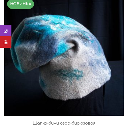
НОВИНКА
Шапка-бини серо-бирюзовая