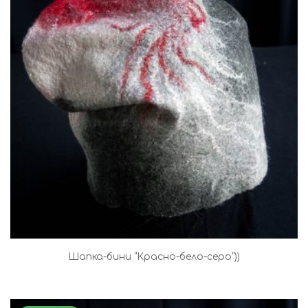
Шапка-бини “Красно-бело-серо”))