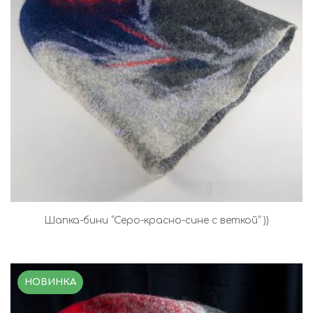
Шапка-бини “Серо-красно-сине с веткой” ))
НОВИНКА