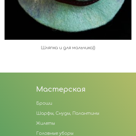
Шляпка и для мальчика))
Мастерская
Броши
Шарфы, Снуды, Палантины
Жилеты
Головные уборы