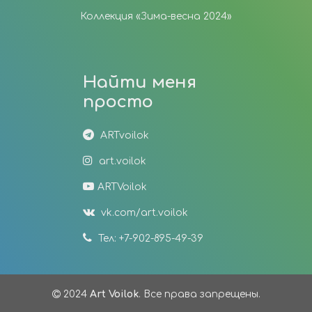
Коллекция «Зима-весна 2024»
Найти меня
просто
ARTvoilok
art.voilok
ARTVoilok
vk.com/art.voilok
Тел: +7-902-895-49-39
2024
Art Voilok
. Все права запрещены.