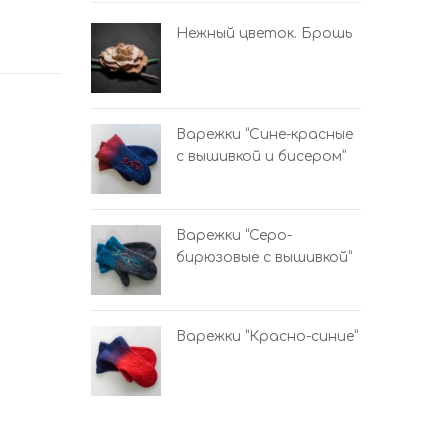
урпурно-
Нежный цветок. Брошь
не-красные
Варежки “Сине-красные
бисером”
с вышивкой и бисером”
ро-красные”
Варежки “Серо-
и бисером
бирюзовые с вышивкой”
Варежки “Красно-синие”