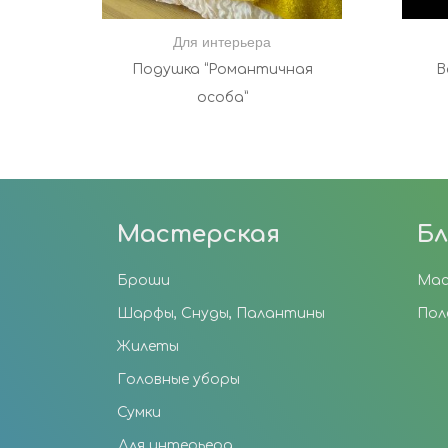
Для интерьера
Подушка “Романтичная
В
особа”
Мастерская
Бл
Броши
Мас
Шарфы, Снуды, Палантины
Пол
Жилеты
Головные уборы
Сумки
Для интерьера