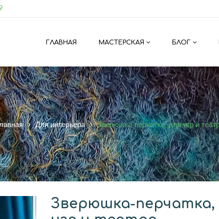
9
ГЛАВНАЯ
МАСТЕРСКАЯ
БЛОГ
лавная
Для интерьера
Зверюшка-перчатка, для игр и теат
Зверюшка-перчатка, 