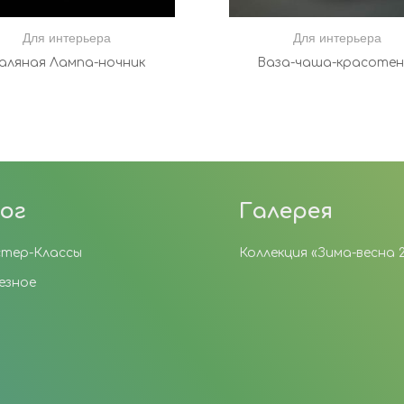
Для интерьера
Для интерьера
аляная Лампа-ночник
Ваза-чаша-красотень
ог
Галерея
тер-Классы
Коллекция «Зима-весна 
езное