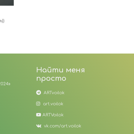
Для интерьера
))
Панно
Найти меня
просто
2024»
ARTvoilok
art.voilok
ARTVoilok
vk.com/art.voilok