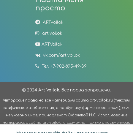
просто
ARTvoilok
art.voilok
ARTVoilok
vk.com/art.voilok
Тел: +7-902-895-49-39
2024
Art Voilok
. Все права запрещены.
Авторские права на все материалы сайта art-voilok.ru (тексты,
графические изображения, атрибутику фирменного стиля), если
не указано иное, принадлежат Субочевой Н.С. Использование
материалов сайта art-voilok.ru возможно только с письменного
согласия Субочевой Н.С. Третьим лицам запрещено
Мы используем cookie-файлы для наилучшего