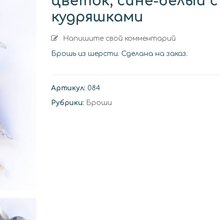
цветок, сине-белый с
кудряшками
Нежный цветок. Брошь
.Варежки “П
серебряные”
Напишите свой комментарий
Брошь из шерсти. Сделана на заказ.
Варежки “Сине-красные
Варежки “Си
с вышивкой и бисером”
с вышивкой 
Артикул:
084
Рубрики:
Броши
Варежки “Серо-
Варежки “Се
бирюзовые с вышивкой”
с вышивкой 
Варежки “Красно-синие”
Снуд