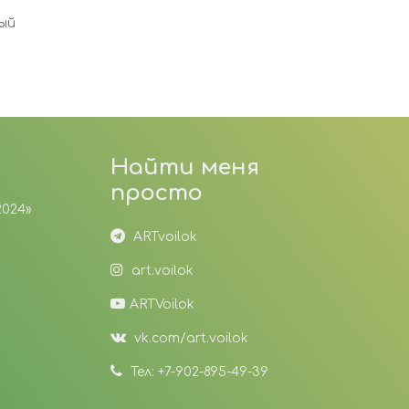
ый
Брошь “Роза”
Найти меня
просто
2024»
ARTvoilok
art.voilok
ARTVoilok
vk.com/art.voilok
Тел: +7-902-895-49-39