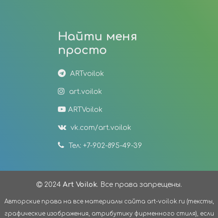
Найти меня
просто
ARTvoilok
art.voilok
ARTVoilok
vk.com/art.voilok
Тел: +7-902-895-49-39
2024
Art Voilok
. Все права запрещены.
Авторские права на все материалы сайта art-voilok.ru (тексты,
графические изображения, атрибутику фирменного стиля), если