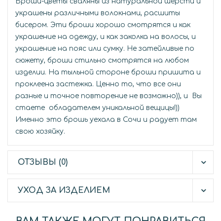
Броши-цветы сваляны из натуральной шерсти и
украшены различными волокнами, расшиты
бисером. Эти броши хорошо смотрятся и как
украшение на одежду, и как заколка на волосы, и
украшение на пояс или сумку. Не затейливые по
сюжету, броши стильно смотрятся на любом
изделии. На тыльной стороне броши пришита и
проклеена застежка. Ценно то, что все они
разные и точное повторение не возможно)), и Вы
стаете обладателем уникальной вещицы!))
Именно это брошь уехала в Сочи и радует там
свою хозяйку.
ОТЗЫВЫ (0)
УХОД ЗА ИЗДЕЛИЕМ