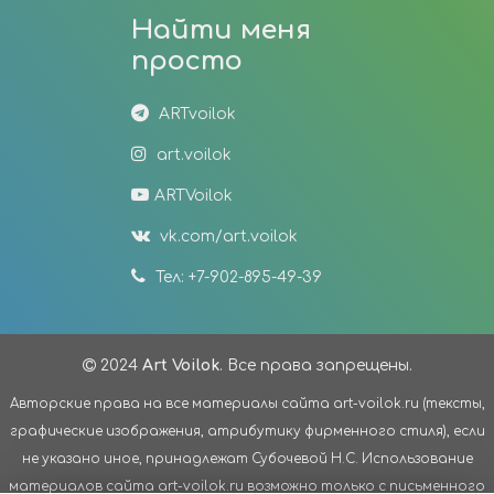
Найти меня
просто
ARTvoilok
art.voilok
ARTVoilok
vk.com/art.voilok
Тел: +7-902-895-49-39
2024
Art Voilok
. Все права запрещены.
Авторские права на все материалы сайта art-voilok.ru (тексты,
графические изображения, атрибутику фирменного стиля), если
не указано иное, принадлежат Субочевой Н.С. Использование
материалов сайта art-voilok.ru возможно только с письменного