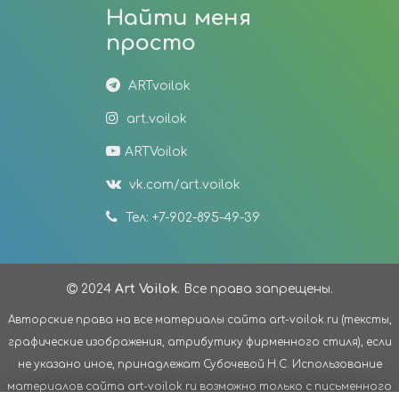
Найти меня
просто
ARTvoilok
art.voilok
ARTVoilok
vk.com/art.voilok
Тел: +7-902-895-49-39
2024
Art Voilok
. Все права запрещены.
Авторские права на все материалы сайта art-voilok.ru (тексты,
графические изображения, атрибутику фирменного стиля), если
не указано иное, принадлежат Субочевой Н.С. Использование
материалов сайта art-voilok.ru возможно только с письменного