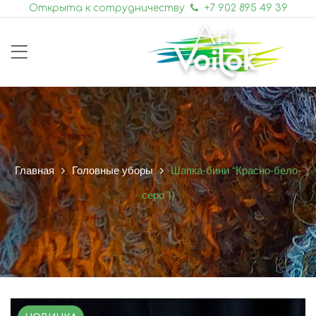
Открыта к сотрудничеству
+7 902 895 49 39
Главная
Головные уборы
Шапка-бини “Красно-бело-
серо”))