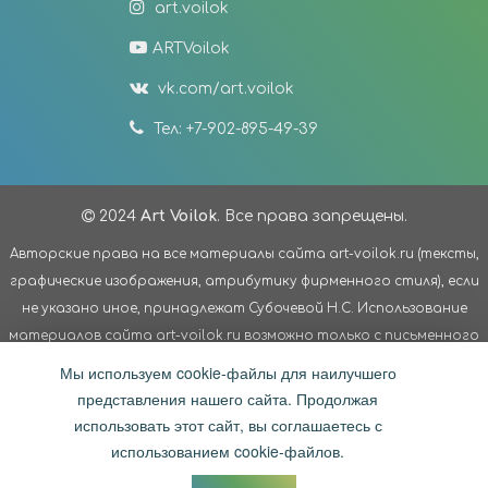
art.voilok
ARTVoilok
vk.com/art.voilok
Тел: +7-902-895-49-39
2024
Art Voilok
. Все права запрещены.
Авторские права на все материалы сайта art-voilok.ru (тексты,
графические изображения, атрибутику фирменного стиля), если
не указано иное, принадлежат Субочевой Н.С. Использование
материалов сайта art-voilok.ru возможно только с письменного
согласия Субочевой Н.С. Третьим лицам запрещено
Мы используем cookie-файлы для наилучшего
модифицировать материалы сайта без разрешения
представления нашего сайта. Продолжая
правообладателя; использовать материалы сайта в
использовать этот сайт, вы соглашаетесь с
коммерческих целях. Авторские права на материалы сайта
использованием cookie-файлов.
защищены действующим законодательством Российской