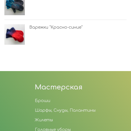
Варежки “Красно-синие”
Мастерская
Броши
Шарфы, Снуды, Палантины
Жилеты
Головные уборы