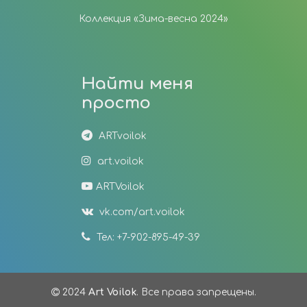
Коллекция «Зима-весна 2024»
Найти меня
просто
ARTvoilok
art.voilok
ARTVoilok
vk.com/art.voilok
Тел: +7-902-895-49-39
2024
Art Voilok
. Все права запрещены.