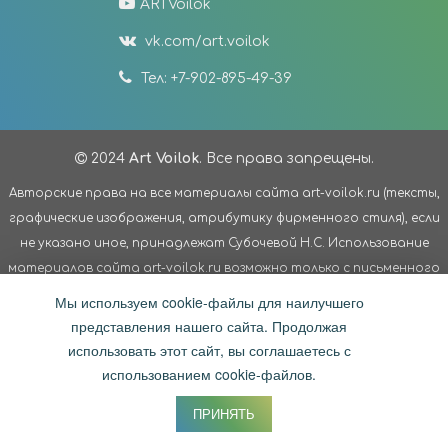
ARTVoilok
vk.com/art.voilok
Тел: +7-902-895-49-39
2024
Art Voilok
. Все права запрещены.
Авторские права на все материалы сайта art-voilok.ru (тексты,
графические изображения, атрибутику фирменного стиля), если
не указано иное, принадлежат Субочевой Н.С. Использование
материалов сайта art-voilok.ru возможно только с письменного
согласия Субочевой Н.С. Третьим лицам запрещено
Мы используем cookie-файлы для наилучшего
модифицировать материалы сайта без разрешения
представления нашего сайта. Продолжая
правообладателя; использовать материалы сайта в
использовать этот сайт, вы соглашаетесь с
коммерческих целях. Авторские права на материалы сайта
использованием cookie-файлов.
защищены действующим законодательством Российской
ПРИНЯТЬ
Федерации.