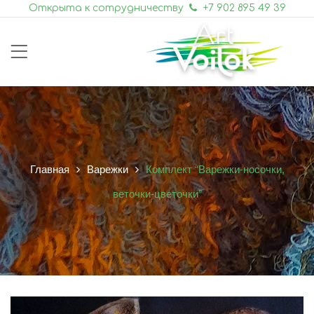
Открыта к сотрудничеству
+7 902 895 49 39
Главная
Варежки
Комплект “Варежки-носочки,
веточки-цветочки”