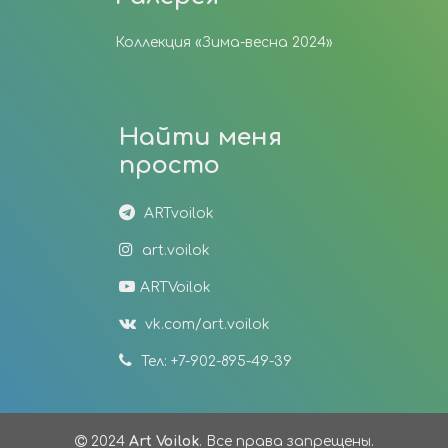
Коллекция «Зима-весна 2024»
Найти меня
просто
ARTvoilok
art.voilok
ARTVoilok
vk.com/art.voilok
Тел: +7-902-895-49-39
2024
Art Voilok
. Все права запрещены.