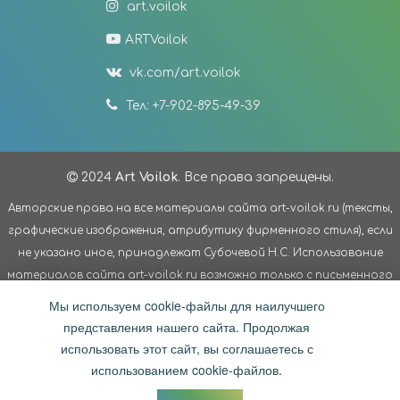
art.voilok
ARTVoilok
vk.com/art.voilok
Тел: +7-902-895-49-39
2024
Art Voilok
. Все права запрещены.
Авторские права на все материалы сайта art-voilok.ru (тексты,
графические изображения, атрибутику фирменного стиля), если
не указано иное, принадлежат Субочевой Н.С. Использование
материалов сайта art-voilok.ru возможно только с письменного
согласия Субочевой Н.С. Третьим лицам запрещено
Мы используем cookie-файлы для наилучшего
модифицировать материалы сайта без разрешения
представления нашего сайта. Продолжая
правообладателя; использовать материалы сайта в
использовать этот сайт, вы соглашаетесь с
коммерческих целях. Авторские права на материалы сайта
использованием cookie-файлов.
защищены действующим законодательством Российской