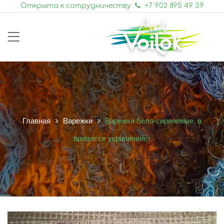
Открыта к сотрудничеству
+7 902 895 49 39
Главная
Варежки
Варежки бело-сиреневые, в
процессе украшения))