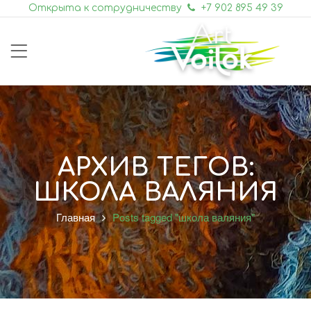
Открыта к сотрудничеству
+7 902 895 49 39
АРХИВ ТЕГОВ:
ШКОЛА ВАЛЯНИЯ
Главная
Posts tagged "школа валяния"