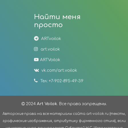
Найти меня
просто
ARTvoilok
art.voilok
ARTVoilok
vk.com/art.voilok
Тел: +7-902-895-49-39
2024
Art Voilok
. Все права запрещены.
Авторские права на все материалы сайта art-voilok.ru (тексты,
графические изображения, атрибутику фирменного стиля), если