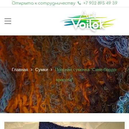
Открыта к сотрудничеству
+7 902 895 49 39
Главная
Сумки
Поясная сумочка “Сине-бордо-
красота”